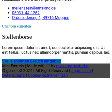
meilenstein@emsland.de
05931-44-1262
Ordeniederung 1, 49716 Meppen
Chancen ergreifen
Stellenbörse
Lorem ipsum dolor sit amet, consectetur adipiscing elit. Ut
elit tellus, luctus nec ullamcorper mattis, pulvinar dapibus leo.
Stelle anbieten
Gesuch aufgeben
MeiLEnstein | Made with ♡ by
mvb kreativstud.io
©
genial eG 2024 | All Right Reserved |
Impressum
|
Datenschutz
|
Cookie-Richtlinien (EU)